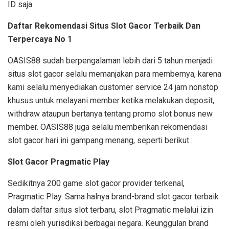
ID saja.
Daftar Rekomendasi Situs Slot Gacor Terbaik Dan
Terpercaya No 1
OASIS88 sudah berpengalaman lebih dari 5 tahun menjadi
situs slot gacor selalu memanjakan para membernya, karena
kami selalu menyediakan customer service 24 jam nonstop
khusus untuk melayani member ketika melakukan deposit,
withdraw ataupun bertanya tentang promo slot bonus new
member. OASIS88 juga selalu memberikan rekomendasi
slot gacor hari ini gampang menang, seperti berikut :
Slot Gacor Pragmatic Play
Sedikitnya 200 game slot gacor provider terkenal,
Pragmatic Play. Sama halnya brand-brand slot gacor terbaik
dalam daftar situs slot terbaru, slot Pragmatic melalui izin
resmi oleh yurisdiksi berbagai negara. Keunggulan brand