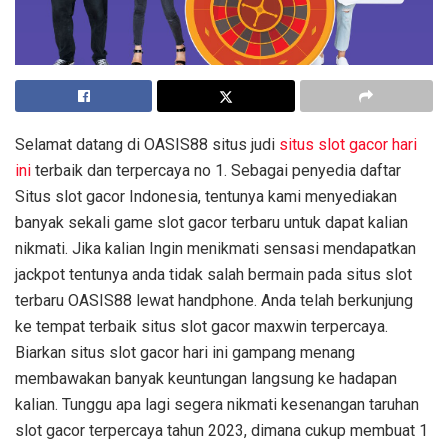
Selamat datang di OASIS88 situs judi
situs slot gacor hari
ini
terbaik dan terpercaya no 1. Sebagai penyedia daftar
Situs slot gacor Indonesia, tentunya kami menyediakan
banyak sekali game slot gacor terbaru untuk dapat kalian
nikmati. Jika kalian Ingin menikmati sensasi mendapatkan
jackpot tentunya anda tidak salah bermain pada situs slot
terbaru OASIS88 lewat handphone. Anda telah berkunjung
ke tempat terbaik situs slot gacor maxwin terpercaya.
Biarkan situs slot gacor hari ini gampang menang
membawakan banyak keuntungan langsung ke hadapan
kalian. Tunggu apa lagi segera nikmati kesenangan taruhan
slot gacor terpercaya tahun 2023, dimana cukup membuat 1