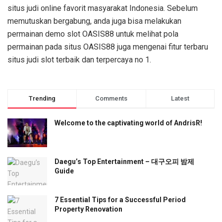
situs judi online favorit masyarakat Indonesia. Sebelum
memutuskan bergabung, anda juga bisa melakukan
permainan demo slot OASIS88 untuk melihat pola
permainan pada situs OASIS88 juga mengenai fitur terbaru
situs judi slot terbaik dan terpercaya no 1.
Trending
Comments
Latest
Welcome to the captivating world of AndrisR!
Daegu’s Top Entertainment – 대구오피 밤제
Guide
7 Essential Tips for a Successful Period
Property Renovation