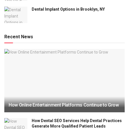
Dental Implant Options in Brooklyn, NY
Recent News
How Online Entertainment Platforms Continue to Grow
How Dental SEO Services Help Dental Practices
Generate More Qualified Patient Leads