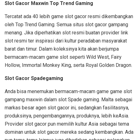
Slot Gacor Maxwin Top Trend Gaming
Tercatat ada 40 lebih game slot gacor resmi dikembangkan
oleh Top Trend Gaming. Semua situs slot gacor gampang
menang. Jika diperhatikan slot resmi buatan provider link
slot resmi ter inspirasi dari kultur peradaban masyarakat
barat dan timur. Dalam koleksinya kita akan berjumpa
bermacam-macam game slot seperti Wild West, Fairy
Hollow, Immortal Monkey King, serta Royal Golden Dragon.
Slot Gacor Spadegaming
Anda bisa menemukan bermacam-macam game game slot
gampang maxwin dalam slot Spade gaming. Malta sebagai
markas besar agen slot gacor ini, sedangkan fasilitasnya,
produksinya, pengembangannya, produknya, lebih keAsia.
Provider slot gacor pun memilih kultur Asia sebagai tema
dominan untuk slot gacor mereka sedang kembangkan. Ada