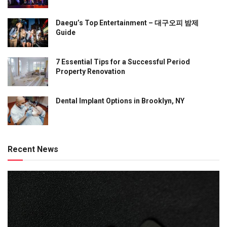
Daegu’s Top Entertainment – 대구오피 밤제
Guide
7 Essential Tips for a Successful Period
Property Renovation
Dental Implant Options in Brooklyn, NY
Recent News