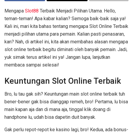
Mengapa
Slot88
Terbaik Menjadi Pilihan Utama. Hello,
teman-teman! Apa kabar kalian? Semoga baik-baik saja ya!
Kali ini, mari kita bahas tentang mengapa Slot Online Terbaik
menjadi pilihan utama para pemain. Kalian pasti penasaran,
kan? Nah, di artikel ini, kita akan membahas alasan mengapa
slot online terbaik begitu diminati oleh banyak pemain. Jadi,
yuk simak terus artikel ini ya! Jangan lupa, lanjutkan
membaca sampai selesai!
Keuntungan Slot Online Terbaik
Bro, lu tau gak sih? Keuntungan main slot online terbaik tuh
bener-bener gak bisa dianggap remeh, bro! Pertama, lu bisa
main kapan aja dan di mana aja, tinggal klik doang di
handphone lu, udah bisa dapetin duit banyak.
Gak perlu repot-repot ke kasino lagi, bro! Kedua, ada bonus-