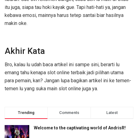
itu juga, siapa tau hoki kayak gue. Tapi hati-hati ya, jangan
kebawa emosi, mainnya harus tetep santai biar hasilnya
makin oke.
Akhir Kata
Bro, kalau lu udah baca artikel ini sampe sini, berarti lu
emang tahu kenapa slot online terbaik jadi pilihan utama
para pemain, kan? Jangan lupa bagikan artikel ini ke temen-
temen lu yang suka main slot online juga ya.
Trending
Comments
Latest
Welcome to the captivating world of AndrisR!