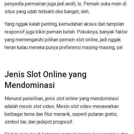
penyedia permainan juga jadi andil, lo. Pemain suka main di
situs yang udah terbukti oke banget, deh.
Yang nggak kalah penting, kemudahan akses dan tampilan
responsif juga bikin pemain betah. Pokoknya, banyak faktor
yang memengaruhi pilihan pemain slot online, jadi nggak
heran kalau mereka punya preferensi masing-masing, ya!
Jenis Slot Online yang
Mendominasi
Menurut penelitian, jenis slot online yang mendominasi
adalah mesin slot video. Mesin slot video menawarkan
berbagai tema dan fitur menarik, seperti putaran gratis,
simbol liar, dan jackpot progresif.