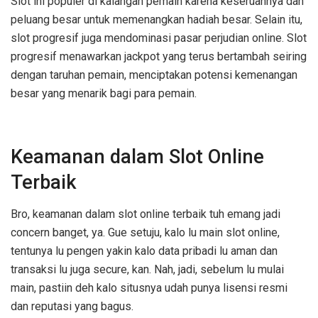
Slot ini populer di kalangan pemain karena keseruannya dan
peluang besar untuk memenangkan hadiah besar. Selain itu,
slot progresif juga mendominasi pasar perjudian online. Slot
progresif menawarkan jackpot yang terus bertambah seiring
dengan taruhan pemain, menciptakan potensi kemenangan
besar yang menarik bagi para pemain.
Keamanan dalam Slot Online
Terbaik
Bro, keamanan dalam slot online terbaik tuh emang jadi
concern banget, ya. Gue setuju, kalo lu main slot online,
tentunya lu pengen yakin kalo data pribadi lu aman dan
transaksi lu juga secure, kan. Nah, jadi, sebelum lu mulai
main, pastiin deh kalo situsnya udah punya lisensi resmi
dan reputasi yang bagus.